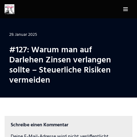
Zum
Inhalt
springen
29. Januar 2025
#127: Warum man auf
Darlehen Zinsen verlangen
sollte – Steuerliche Risiken
vermeiden
Schreibe einen Kommentar
Deine E-Mail-Adresse wird nicht veröffentlicht.