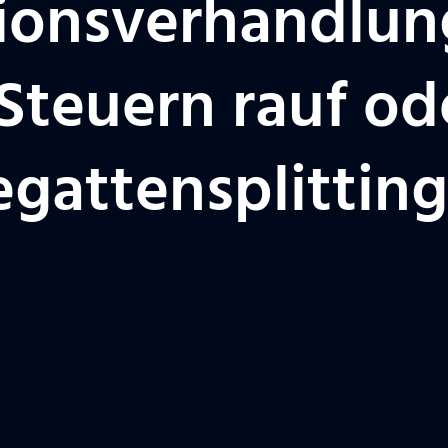
tionsverhandlu
teuern rauf ode
hegattensplittin