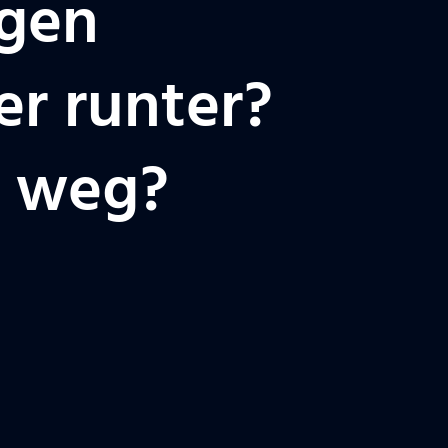
ngen
r runter?
g weg?