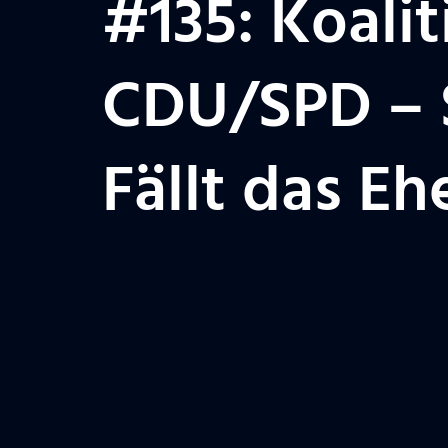
#135: Koali
CDU/SPD – S
Fällt das E