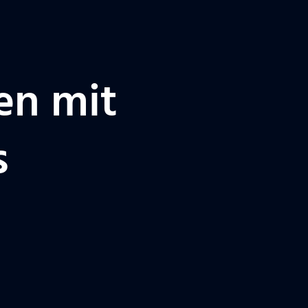
en mit
s