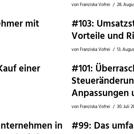
von
Franziska Vofrei
28. Augu
ehmer mit
#103: Umsatzs
Vorteile und R
von
Franziska Vofrei
13. Augu
Kauf einer
#101: Überras
Steueränderun
Anpassungen u
von
Franziska Vofrei
30. Juli 
Unternehmen in
#99: Das umfa